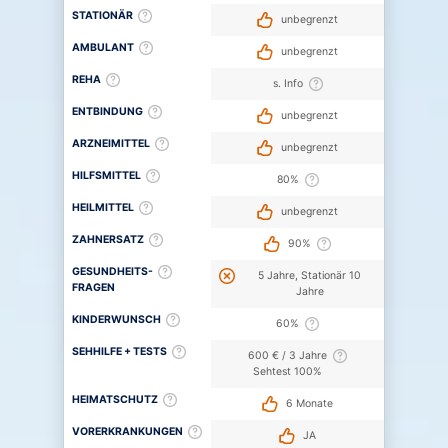
STATIONÄR
unbegrenzt
AMBULANT
unbegrenzt
REHA
s. Info
ENTBINDUNG
unbegrenzt
ARZNEIMITTEL
unbegrenzt
HILFSMITTEL
80%
HEILMITTEL
unbegrenzt
ZAHNERSATZ
90%
GESUNDHEITS-
5 Jahre, Stationär 10
FRAGEN
Jahre
KINDERWUNSCH
60%
SEHHILFE + TESTS
600 € / 3 Jahre
Sehtest 100%
HEIMATSCHUTZ
6 Monate
VORERKRANKUNGEN
JA