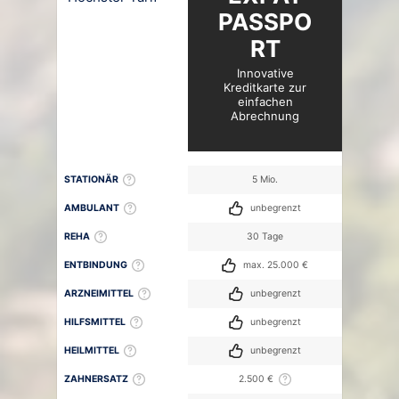
PASSPO
RT
Innovative
Kreditkarte zur
einfachen
Abrechnung
STATIONÄR
5 Mio.
AMBULANT
unbegrenzt
REHA
30 Tage
ENTBINDUNG
max. 25.000 €
ARZNEIMITTEL
unbegrenzt
HILFSMITTEL
unbegrenzt
HEILMITTEL
unbegrenzt
ZAHNERSATZ
2.500 €