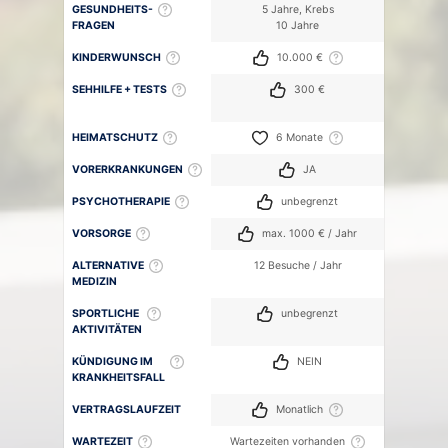
GESUNDHEITS-
5 Jahre, Krebs
FRAGEN
10 Jahre
KINDERWUNSCH
10.000 €
SEHHILFE + TESTS
300 €
HEIMATSCHUTZ
6 Monate
VORERKRANKUNGEN
JA
PSYCHOTHERAPIE
unbegrenzt
VORSORGE
max. 1000 € / Jahr
ALTERNATIVE
12 Besuche / Jahr
MEDIZIN
SPORTLICHE
unbegrenzt
AKTIVITÄTEN
KÜNDIGUNG IM
NEIN
KRANKHEITSFALL
VERTRAGSLAUFZEIT
Monatlich
WARTEZEIT
Wartezeiten vorhanden