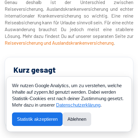
Genau deshalb ist der Unterschied zwischen
Reiseversicherung, Auslandskrankenversicherung und echter
internationaler Krankenversicherung so wichtig. Eine reine
Reiseabsicherung kann für Urlaube sinnvoll sein. Für eine echte
Auswanderung brauchst Du jedoch meist eine stabilere
Lösung. Mehr dazu findest Du auf unserer separaten Seite zur
Reiseversicherung und Auslandskrankenversicherung
.
Kurz gesagt
Für einen Urlaub reicht oft eine klassische
Wir nutzen Google Analytics, um zu verstehen, welche
Reiseversicherung. Für eine echte Auswanderung
Inhalte auf zypern.ltd genutzt werden. Dabei werden
nach Zypern brauchst Du aber eine Lösung, die zu
Statistik-Cookies erst nach deiner Zustimmung gesetzt.
Deinem neuen Wohnsitz, Deinem Yellow Slip, Deinem
Mehr dazu in unserer
Datenschutzerklärung
.
Einkommen, Deiner Familie und Deinem gewünschten
Schutz im Heimatland passt.
Statistik akzeptieren
Ablehnen