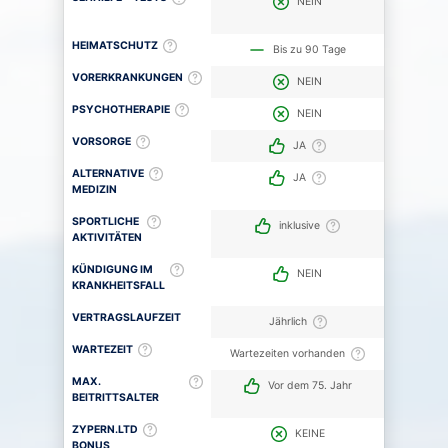
NEIN
HEIMATSCHUTZ
Bis zu 90 Tage
VORERKRANKUNGEN
NEIN
PSYCHOTHERAPIE
NEIN
VORSORGE
JA
ALTERNATIVE
JA
MEDIZIN
SPORTLICHE
inklusive
AKTIVITÄTEN
KÜNDIGUNG IM
NEIN
KRANKHEITSFALL
VERTRAGSLAUFZEIT
Jährlich
WARTEZEIT
Wartezeiten vorhanden
MAX.
Vor dem 75. Jahr
BEITRITTSALTER
ZYPERN.LTD
KEINE
BONUS