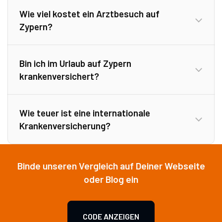
Wie viel kostet ein Arztbesuch auf
privaten Krankenversicherung
Zypern?
Bin ich im Urlaub auf Zypern
krankenversichert?
Wie teuer ist eine internationale
Krankenversicherung?
private,
internationale Krankenversicherung
Binde unseren Vergleich auf Deiner Webseite
Reisekrankenversicherung
oder Blog ein
CODE ANZEIGEN