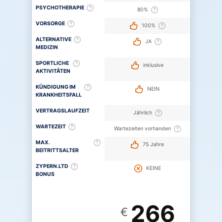
PSYCHOTHERAPIE
80%
VORSORGE
100%
ALTERNATIVE
JA
MEDIZIN
SPORTLICHE
inklusive
AKTIVITÄTEN
KÜNDIGUNG IM
NEIN
KRANKHEITSFALL
VERTRAGSLAUFZEIT
Jährlich
WARTEZEIT
Wartezeiten vorhanden
MAX.
75 Jahre
BEITRITTSALTER
ZYPERN.LTD
KEINE
BONUS
266
€