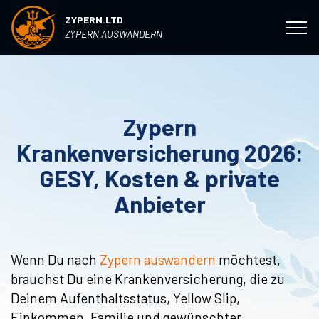
ZYPERN.LTD
ZYPERN AUSWANDERN
Zypern
Krankenversicherung 2026:
GESY, Kosten & private
Anbieter
Wenn Du nach
Zypern auswandern
möchtest,
brauchst Du eine Krankenversicherung, die zu
Deinem Aufenthaltsstatus, Yellow Slip,
Einkommen, Familie und gewünschter