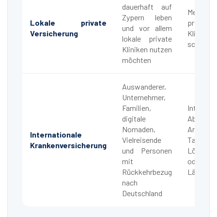
dauerhaft auf
Mehr 
Zypern leben
Lokale private
private
und vor allem
Versicherung
Klini
lokale private
schnelle
Kliniken nutzen
möchten
Auswanderer,
Unternehmer,
Familien,
Internati
digitale
Absicher
Nomaden,
Arztwah
Internationale
Vielreisende
Tarif, o
Krankenversicherung
und Personen
Lösung 
mit
oder 
Rückkehrbezug
Länderw
nach
Deutschland