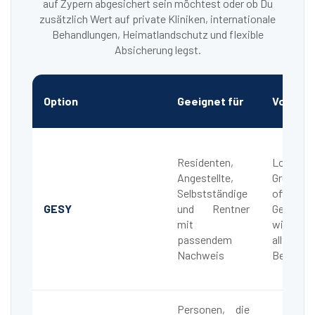
auf Zypern abgesichert sein möchtest oder ob Du
zusätzlich Wert auf private Kliniken, internationale
Behandlungen, Heimatlandschutz und flexible
Absicherung legst.
Option
Geeignet für
Vorteile
Residenten,
Lokale
Angestellte,
Grundver
Selbstständige
offizielle
GESY
und Rentner
Gesundhe
mit
wichtig
passendem
alltäglich
Nachweis
Behandl
Personen, die