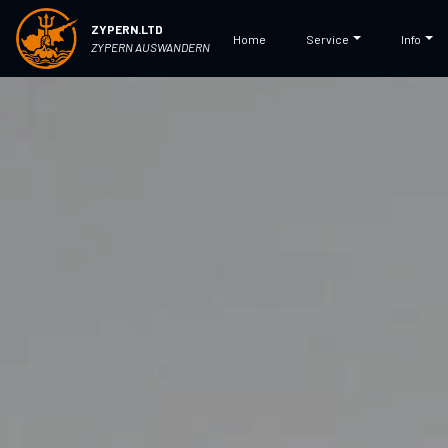
ZYPERN.LTD
Home
Service
Info
ZYPERN AUSWANDERN