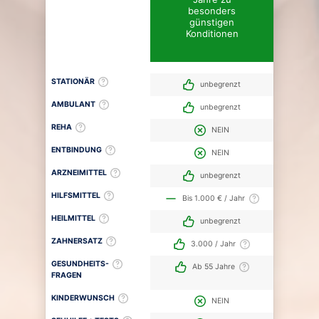
besonders
günstigen
Konditionen
STATIONÄR
unbegrenzt
AMBULANT
unbegrenzt
REHA
NEIN
ENTBINDUNG
NEIN
ARZNEIMITTEL
unbegrenzt
HILFSMITTEL
Bis 1.000 € / Jahr
HEILMITTEL
unbegrenzt
ZAHNERSATZ
3.000 / Jahr
GESUNDHEITS-
Ab 55 Jahre
FRAGEN
KINDERWUNSCH
NEIN