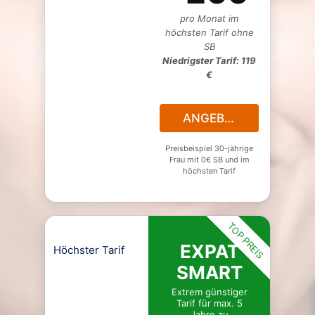
pro Monat im
höchsten Tarif ohne
SB
Niedrigster Tarif: 119
€
ANGEBOT
Preisbeispiel 30-jährige
Frau mit 0€ SB und im
höchsten Tarif
TOP PREIS
EXPAT
Höchster Tarif
SMART
Extrem günstiger
Tarif für max. 5
Jahre zu