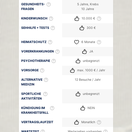
GESUNDHEITS-
5 Jahre, Krebs
FRAGEN
10 Jahre
KINDERWUNSCH
10.000 €
SEHHILFE + TESTS
300 €
HEIMATSCHUTZ
6 Monate
VORERKRANKUNGEN
JA
PSYCHOTHERAPIE
unbegrenzt
VORSORGE
max. 1000 € / Jahr
ALTERNATIVE
12 Besuche / Jahr
MEDIZIN
SPORTLICHE
unbegrenzt
AKTIVITÄTEN
KÜNDIGUNG IM
NEIN
KRANKHEITSFALL
VERTRAGSLAUFZEIT
Monatlich
WARTEZEIT
Wartezeiten vorhanden