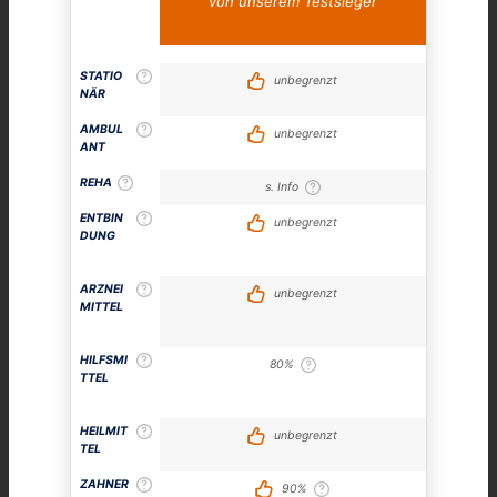
von unserem Testsieger
STATIO
unbegrenzt
NÄR
AMBUL
unbegrenzt
ANT
REHA
s. Info
ENTBIN
unbegrenzt
DUNG
ARZNEI
unbegrenzt
MITTEL
HILFSMI
80%
TTEL
HEILMIT
unbegrenzt
TEL
ZAHNER
90%