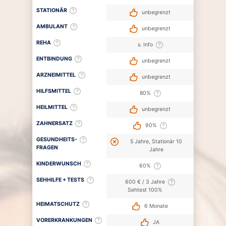
STATIONÄR
unbegrenzt
AMBULANT
unbegrenzt
REHA
s. Info
ENTBINDUNG
unbegrenzt
ARZNEIMITTEL
unbegrenzt
HILFSMITTEL
80%
HEILMITTEL
unbegrenzt
ZAHNERSATZ
90%
GESUNDHEITS-
5 Jahre, Stationär 10
FRAGEN
Jahre
KINDERWUNSCH
60%
SEHHILFE + TESTS
600 € / 3 Jahre
Sehtest 100%
HEIMATSCHUTZ
6 Monate
VORERKRANKUNGEN
JA