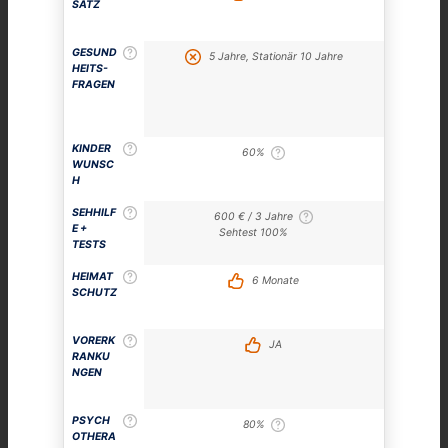
SATZ
GESUND
5 Jahre, Stationär 10 Jahre
HEITS-
FRAGEN
KINDER
60%
WUNSC
H
SEHHILF
600 € / 3 Jahre
E +
Sehtest 100%
TESTS
HEIMAT
6 Monate
SCHUTZ
VORERK
JA
RANKU
NGEN
PSYCH
80%
OTHERA