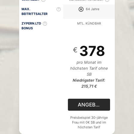
MAX.
64 Jahre
BEITRITTSALTER
ZYPERN.LTD
MTL. KÜNDBAR
BONUS
378
€
pro Monat im
höchsten Tarif ohne
SB
Niedrigster Tarif:
215,71 €
ANGEBOT
Preisbeispiel 30-jährige
Frau mit 0€ SB und im
höchsten Tarif