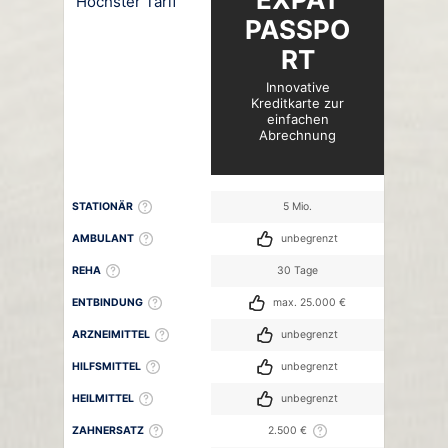
Höchster Tarif
PASSPO
RT
Innovative
Kreditkarte zur
einfachen
Abrechnung
STATIONÄR
5 Mio.
AMBULANT
unbegrenzt
REHA
30 Tage
ENTBINDUNG
max. 25.000 €
ARZNEIMITTEL
unbegrenzt
HILFSMITTEL
unbegrenzt
HEILMITTEL
unbegrenzt
ZAHNERSATZ
2.500 €