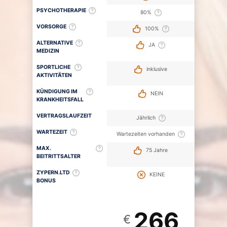
PSYCHOTHERAPIE
80%
VORSORGE
100%
ALTERNATIVE
JA
MEDIZIN
SPORTLICHE
inklusive
AKTIVITÄTEN
KÜNDIGUNG IM
NEIN
KRANKHEITSFALL
VERTRAGSLAUFZEIT
Jährlich
WARTEZEIT
Wartezeiten vorhanden
MAX.
75 Jahre
BEITRITTSALTER
ZYPERN.LTD
KEINE
BONUS
266
€