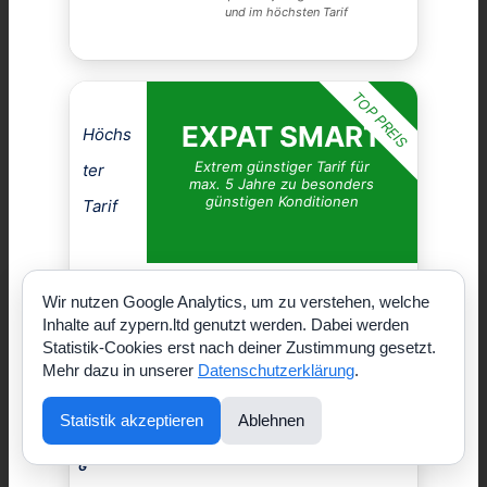
und im höchsten Tarif
TOP PREIS
EXPAT SMART
Höchs
Extrem günstiger Tarif für
ter
max. 5 Jahre zu besonders
günstigen Konditionen
Tarif
STATI
unbegrenzt
Wir nutzen Google Analytics, um zu verstehen, welche
ONÄR
Inhalte auf zypern.ltd genutzt werden. Dabei werden
Statistik-Cookies erst nach deiner Zustimmung gesetzt.
AMBU
unbegrenzt
LANT
Mehr dazu in unserer
Datenschutzerklärung
.
REHA
NEIN
Statistik akzeptieren
Ablehnen
ENTBI
NEIN
NDUN
G