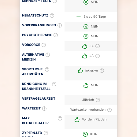
SEHHILFE + TESTS
NEIN
HEIMATSCHUTZ
Bis zu 90 Tage
VORERKRANKUNGEN
NEIN
PSYCHOTHERAPIE
NEIN
VORSORGE
JA
ALTERNATIVE
JA
MEDIZIN
SPORTLICHE
inklusive
AKTIVITÄTEN
KÜNDIGUNG IM
NEIN
KRANKHEITSFALL
VERTRAGSLAUFZEIT
Jährlich
WARTEZEIT
Wartezeiten vorhanden
MAX.
Vor dem 75. Jahr
BEITRITTSALTER
ZYPERN.LTD
KEINE