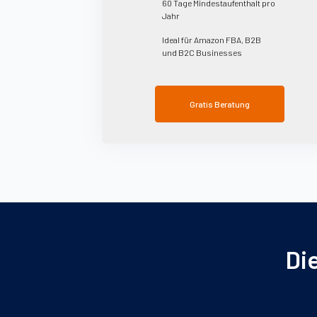
60 Tage Mindestaufenthalt pro
Jahr
Ideal für Amazon FBA, B2B
und B2C Businesses
Gratis Beratung
Di