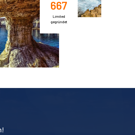
667
Limited
gegründet
n!