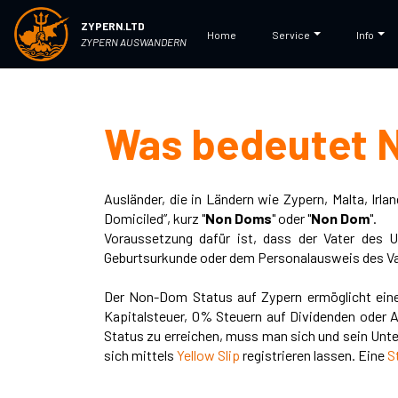
ZYPERN.LTD
Home
Service
Info
ZYPERN AUSWANDERN
Was bedeutet 
Ausländer, die in Ländern wie Zypern, Malta, Ir
Domiciled”, kurz "
Non Doms
" oder "
Non Dom
".
Voraussetzung dafür ist, dass der Vater des 
Geburtsurkunde oder dem Personalausweis des Va
Der Non-Dom Status auf Zypern ermöglicht eine
Kapitalsteuer, 0% Steuern auf Dividenden oder A
Status zu erreichen, muss man sich und sein Unt
sich mittels
Yellow Slip
registrieren lassen. Eine
S