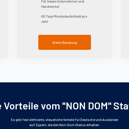
Für lokale Unternehmer und
Handwerker
60 Tage Mindestaufenthalt pro
Jahr
Gratis Beratung
e Vorteile vom "NON DOM" Sta
Es gibt fest definierte, steuerliche Vorteile für Deutsche und Ausländer
auf Zypern, die den Non-Dom Status erhalten: