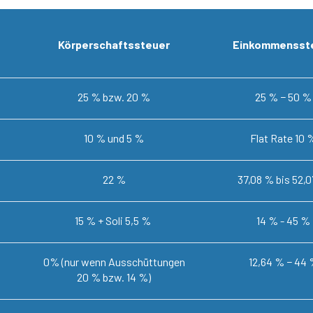
Körperschaftssteuer
Einkommensst
25 % bzw. 20 %
25 % − 50 %
10 % und 5 %
Flat Rate 10 
22 %
37,08 % bis 52,
15 % + Soli 5,5 %
14 % - 45 %
0% (nur wenn Ausschüttungen
12,64 % − 44
20 % bzw. 14 %)