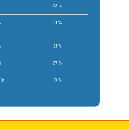
23 %
%
21 %
%
21 %
%
27 %
für
19 %
%