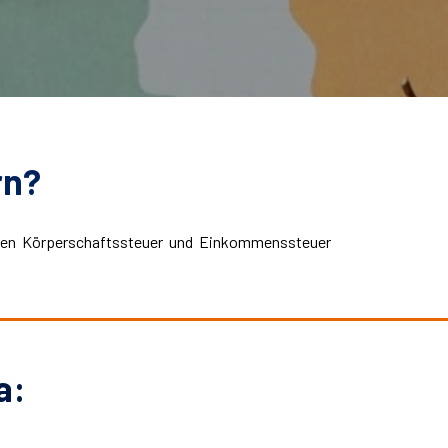
rn?
deren Körperschaftssteuer und Einkommenssteuer
a: