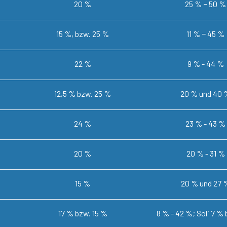
20 %
25 % − 50 %
15 %, bzw. 25 %
11 % − 45 %
22 %
9 % - 44 %
12,5 % bzw. 25 %
20 % und 40 
24 %
23 % - 43 %
20 %
20 % - 31 %
15 %
20 % und 27 
17 % bzw. 15 %
8 % - 42 %; Soli 7 %