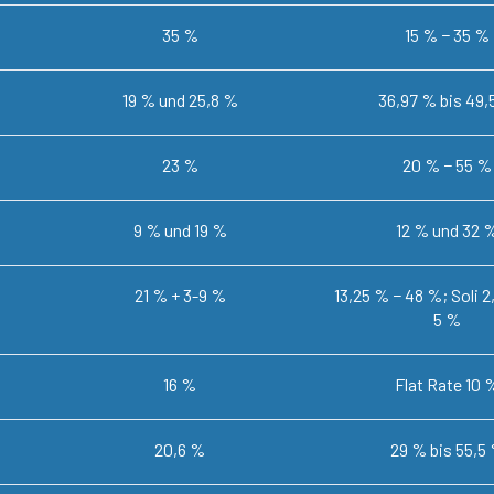
35 %
15 % − 35 %
19 % und 25,8 %
36,97 % bis 49,
23 %
20 % − 55 %
9 % und 19 %
12 % und 32 
21 % + 3-9 %
13,25 % − 48 %; Soli 
5 %
16 %
Flat Rate 10 
20,6 %
29 % bis 55,5