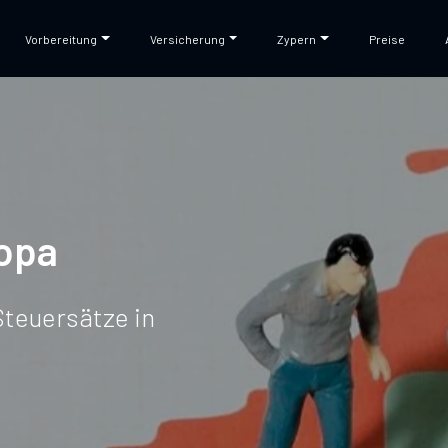
Vorbereitung
Versicherung
Zypern
Preise
ropa
Steuersätze in