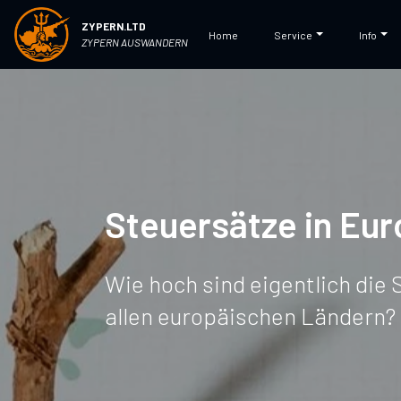
ZYPERN.LTD
Home
Service
Info
ZYPERN AUSWANDERN
Steuersätze in Eu
Wie hoch sind eigentlich die 
allen europäischen Ländern?