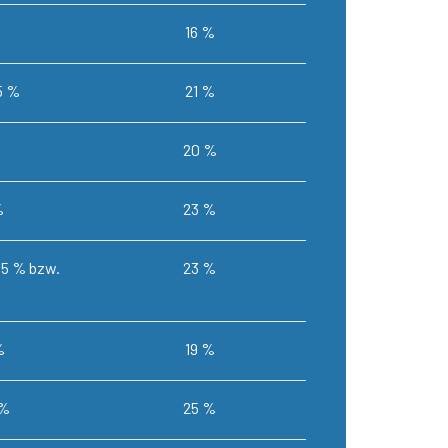
16 %
5 %
21 %
20 %
%
23 %
2,5 % bzw.
23 %
%
19 %
 %
25 %