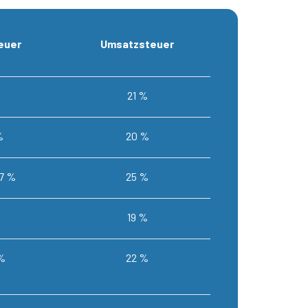
euer
Umsatzsteuer
21 %
%
20 %
07 %
25 %
19 %
 %
22 %