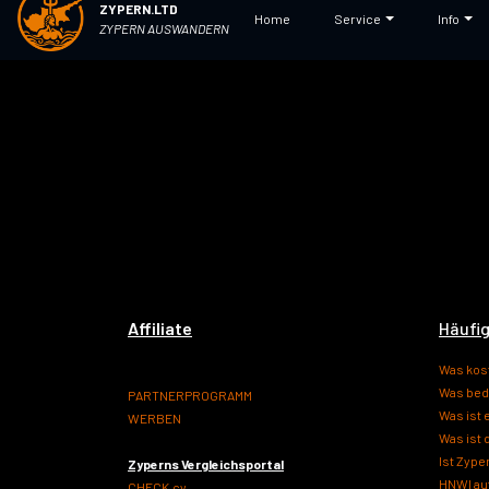
ZYPERN.LTD
Home
Service
Info
Alle Angaben sind persönliche Empfehlungen und 
ZYPERN AUSWANDERN
einer Einzelperson oder
Affiliate
Häufi
Was kost
Was bed
PARTNERPROGRAMM
Was ist 
WERBEN
Was ist
Ist Zype
Zyperns Vergleichsportal
HNWI au
CHECK.cy