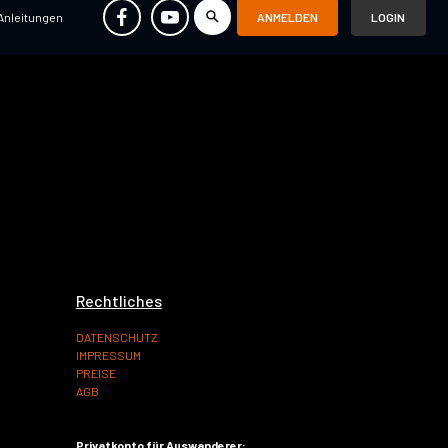
Anleitungen
ANMELDEN
LOGIN
d bezieht sich nicht auf die spezielle Situation
teuerliche Beratung dar.
Rechtliches
DATENSCHUTZ
IMPRESSUM
PREISE
AGB
Privatkonto für Auswanderer: