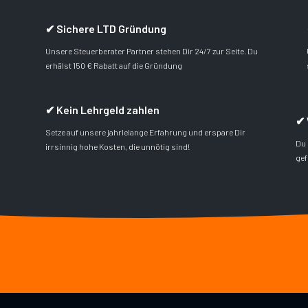
✔ Sichere LTD Gründung
Unsere Steuerberater Partner stehen Dir 24/7 zur Seite. Du
erhälst 150 € Rabatt auf die Gründung
✔ Kein Lehrgeld zahlen
✔ 
Setze auf unsere jahrlelange Erfahrung und erspare Dir
Du 
irrsinnig hohe Kosten, die unnötig sind!
gef