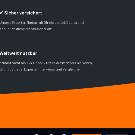
✔ Sicher versichert
Unsere Experten finden mit Dir die beste Lösung und
schließen diese rechtssicher ab!
Weltweit nutzbar
erhälst mehr als 156 Tipps & Tricks auf mehr als 62 Seiten,
üllt mit Videos, Experteninterviews und Vergleichen.