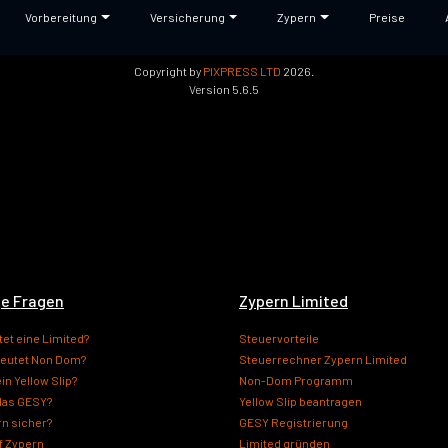
Vorbereitung
Versicherung
Zypern
Preise
ohne Gewähr und Haftung. Diese Website dient dem allgemeinen Informationszweck un
 einer juristischen Person. Sie stellt keine betriebswirtschaftliche, rechtliche oder s
Copyright by
PIXPRESS LTD
2026.
Version 5.6.5
ge Fragen
Zypern Limited
et eine Limited?
Steuervorteile
eutet Non Dom?
Steuerrechner Zypern Limited
ein Yellow Slip?
Non-Dom Programm
 das GESY?
Yellow Slip beantragen
rn sicher?
GESY Registrierung
f Zypern
Limited gründen